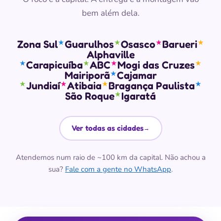
bem além dela.
Zona Sul
Guarulhos
Osasco
Barueri
★
★
★
★
Alphaville
Carapicuíba
ABC
Mogi das Cruzes
★
★
★
★
Mairiporã
Cajamar
★
Jundiaí
Atibaia
Bragança Paulista
★
★
★
★
São Roque
Igaratá
★
Ver todas as cidades
→
Atendemos num raio de ~100 km da capital. Não achou a
sua?
Fale com a gente no WhatsApp
.