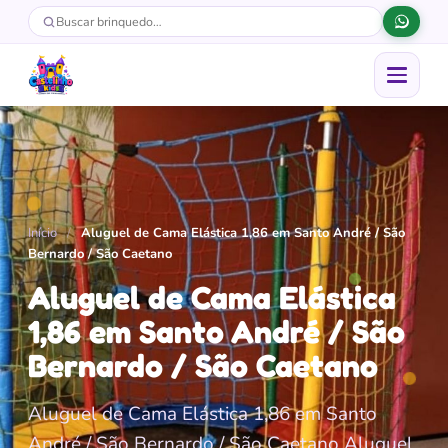
Buscar
Buscar brinquedo
Abrir menu
Início
/
Aluguel de Cama Elástica 1,86 em Santo André / São
Bernardo / São Caetano
Aluguel de Cama Elástica
1,86 em Santo André / São
Bernardo / São Caetano
Aluguel de Cama Elástica 1,86 em Santo
André / São Bernardo / São Caetano Aluguel