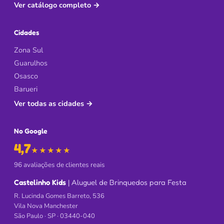
Ver catálogo completo
→
Cidades
Zona Sul
Guarulhos
Osasco
Barueri
Ver todas as cidades
→
No Google
4,7
de 5 no Google
★★★★★
96 avaliações de clientes reais
Castelinho Kids
| Aluguel de Brinquedos para Festa
R. Lucinda Gomes Barreto, 536
Vila Nova Manchester
São Paulo · SP · 03440-040