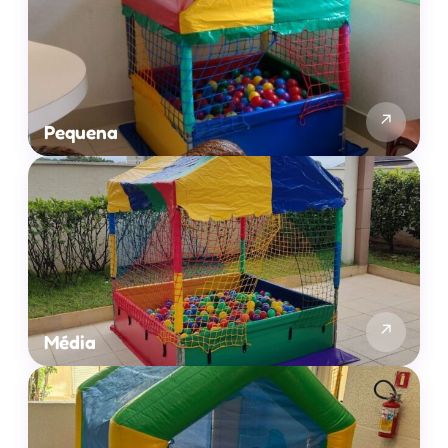
↗
Pequena
↗
Média