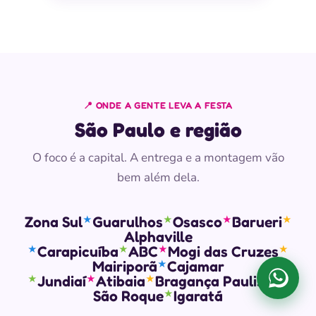
📍 ONDE A GENTE LEVA A FESTA
São Paulo e região
O foco é a capital. A entrega e a montagem vão
bem além dela.
Zona Sul
Guarulhos
Osasco
Barueri
★
★
★
★
Alphaville
Carapicuíba
ABC
Mogi das Cruzes
★
★
★
★
Mairiporã
Cajamar
★
Jundiaí
Atibaia
Bragança Paulista
★
★
★
★
Falar 
São Roque
Igaratá
★