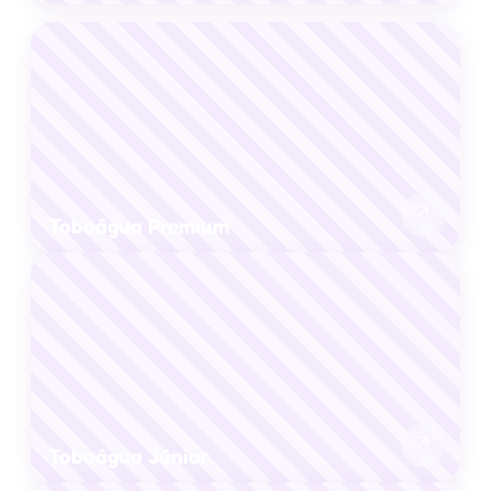
↗
Toboágua Premium
↗
Toboágua Júnior