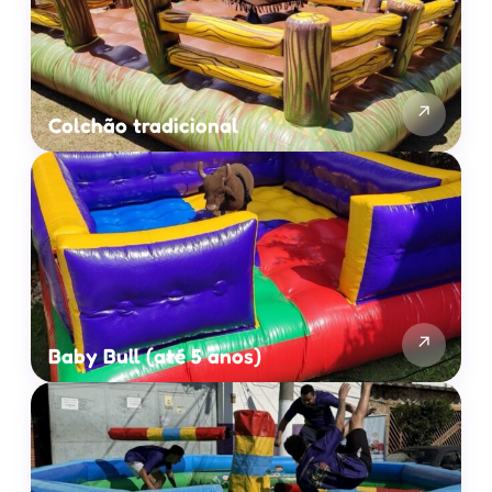
↗
Colchão tradicional
↗
Baby Bull (até 5 anos)