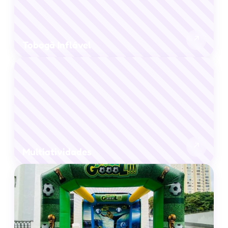
↗
Tobogã Inflável
↗
Multiatividades