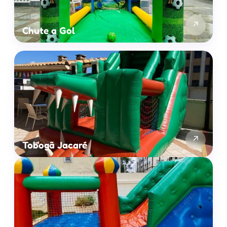
↗
Chute a Gol
↗
Tobogã Jacaré