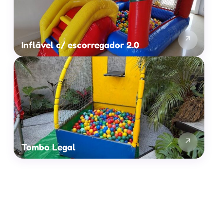
↗
Inflável c/ escorregador 2.0
↗
Tombo Legal