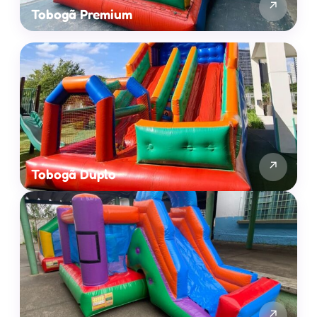
↗
Tobogã Premium
↗
Tobogã Duplo
↗