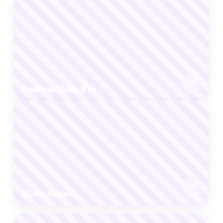
↗
Radical Slide 8 m
↗
Slide Júnior