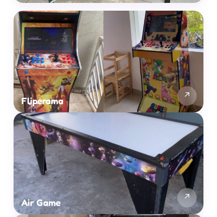
↗
Fliperama
↗
Air Game