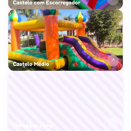
Castelo com Escorregador
↗
Castelo Médio
↗
Toboágua Long