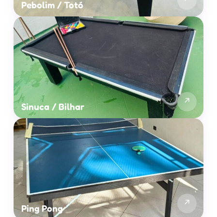
Pebolim / Totó
↗
Sinuca / Bilhar
↗
Ping Pong