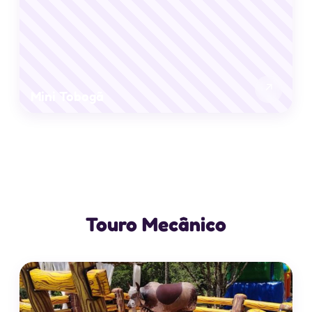
↗
Mini Tobogã
Touro Mecânico