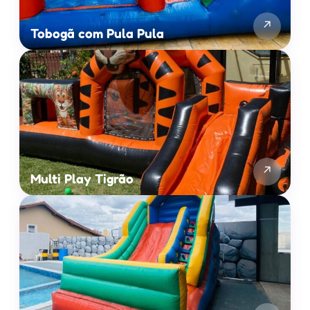
↗
Tobogã com Pula Pula
↗
Multi Play Tigrão