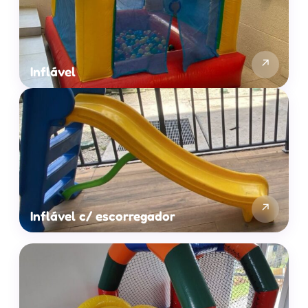
↗
Inflável
↗
Inflável c/ escorregador