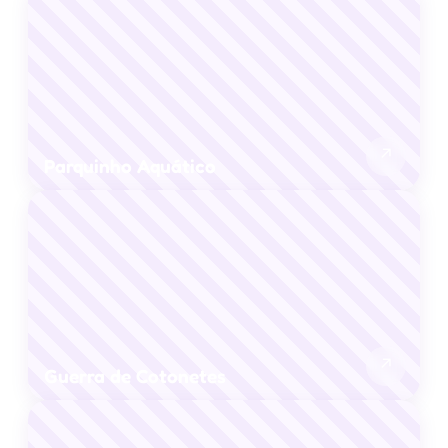
↗
Parquinho Aquático
↗
Guerra de Cotonetes