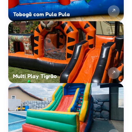
↗
Tobogã com Pula Pula
↗
Multi Play Tigrão