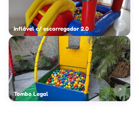
↗
Inflável c/ escorregador 2.0
↗
Tombo Legal