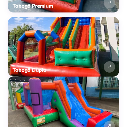
↗
Tobogã Premium
↗
Tobogã Duplo
↗