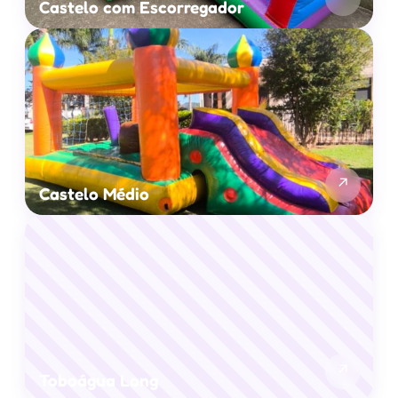
Castelo com Escorregador
↗
Castelo Médio
↗
Toboágua Long