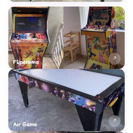
↗
Fliperama
↗
Air Game