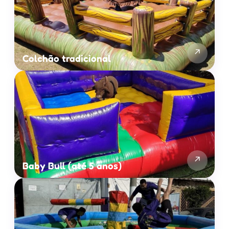
↗
Colchão tradicional
↗
Baby Bull (até 5 anos)