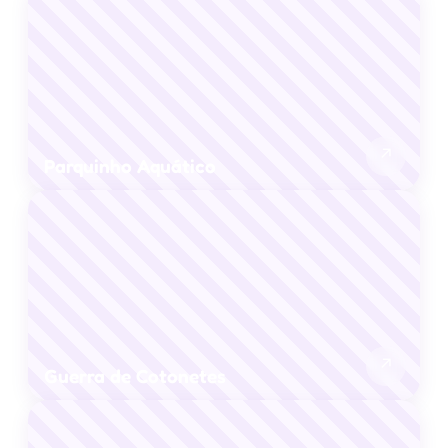
↗
Parquinho Aquático
↗
Guerra de Cotonetes