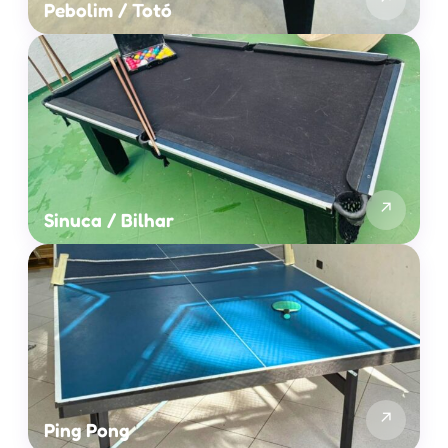
Pebolim / Totó
↗
Sinuca / Bilhar
↗
Ping Pong