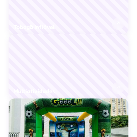
↗
Tobogã Inflável
↗
Multiatividades