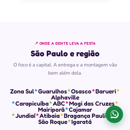
📍 ONDE A GENTE LEVA A FESTA
São Paulo e região
O foco é a capital. A entrega e a montagem vão
bem além dela.
Zona Sul
Guarulhos
Osasco
Barueri
★
★
★
★
Alphaville
Carapicuíba
ABC
Mogi das Cruzes
★
★
★
★
Mairiporã
Cajamar
★
Jundiaí
Atibaia
Bragança Paulista
★
★
★
★
Falar 
São Roque
Igaratá
★