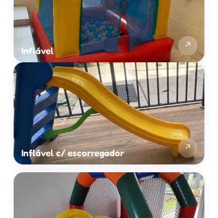
↗
Inflável
↗
Inflável c/ escorregador