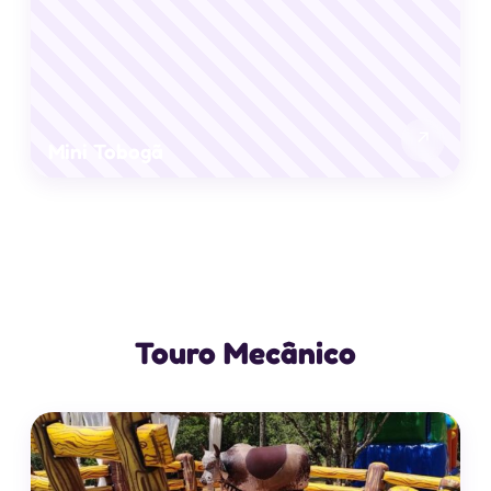
↗
Mini Tobogã
Touro Mecânico