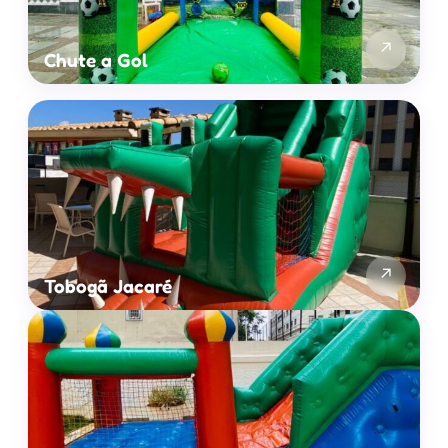
↗
Chute a Gol
↗
Tobogã Jacaré