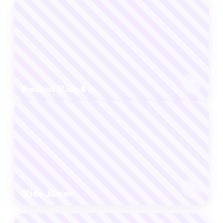
↗
Radical Slide 8 m
↗
Slide Júnior