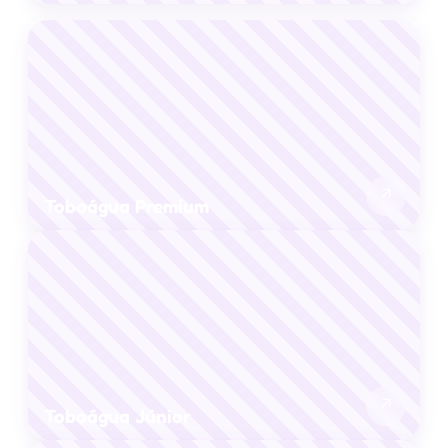
↗
Toboágua Premium
↗
Toboágua Júnior