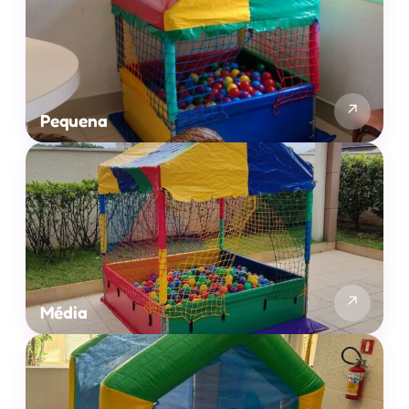
↗
Pequena
↗
Média