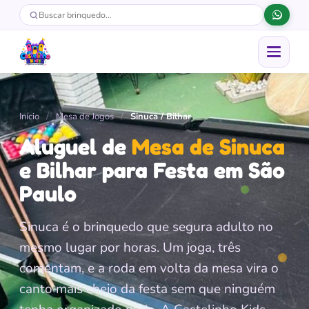
Buscar
Buscar brinquedo
Abrir menu
Início
/
Mesa de Jogos
/
Sinuca / Bilhar
Aluguel de
Mesa de Sinuca
e Bilhar para Festa em São
Paulo
Sinuca é o brinquedo que segura adulto no
mesmo lugar por horas. Um joga, três
comentam, e a roda em volta da mesa vira o
canto mais cheio da festa sem que ninguém