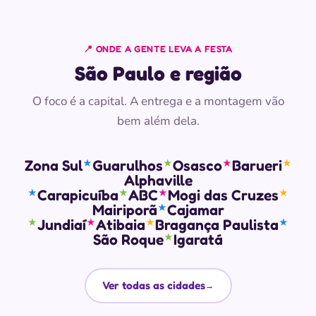
📍 ONDE A GENTE LEVA A FESTA
São Paulo e região
O foco é a capital. A entrega e a montagem vão
bem além dela.
Zona Sul
Guarulhos
Osasco
Barueri
★
★
★
★
Alphaville
Carapicuíba
ABC
Mogi das Cruzes
★
★
★
★
Mairiporã
Cajamar
★
Jundiaí
Atibaia
Bragança Paulista
★
★
★
★
São Roque
Igaratá
★
Ver todas as cidades
→