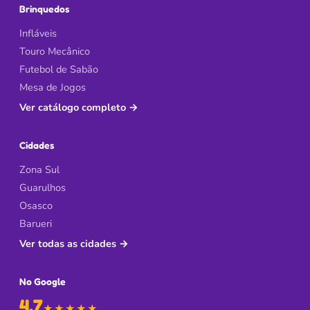
Brinquedos
Infláveis
Touro Mecânico
Futebol de Sabão
Mesa de Jogos
Ver catálogo completo
→
Cidades
Zona Sul
Guarulhos
Osasco
Barueri
Ver todas as cidades
→
No Google
4,7
de 5 no Google
★★★★★