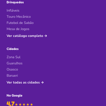
Brinquedos
Infláveis
Touro Mecânico
Futebol de Sabão
Mesa de Jogos
Ver catálogo completo
→
Cidades
Zona Sul
Guarulhos
Osasco
Barueri
Ver todas as cidades
→
No Google
4,7
de 5 no Google
★★★★★