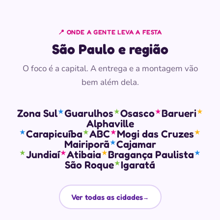
📍 ONDE A GENTE LEVA A FESTA
São Paulo e região
O foco é a capital. A entrega e a montagem vão
bem além dela.
Zona Sul
Guarulhos
Osasco
Barueri
★
★
★
★
Alphaville
Carapicuíba
ABC
Mogi das Cruzes
★
★
★
★
Mairiporã
Cajamar
★
Jundiaí
Atibaia
Bragança Paulista
★
★
★
★
São Roque
Igaratá
★
Ver todas as cidades
→