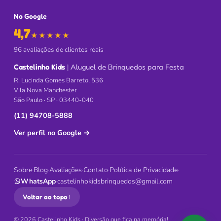
No Google
4,7
de 5 no Google
★★★★★
96 avaliações de clientes reais
Castelinho Kids
| Aluguel de Brinquedos para Festa
R. Lucinda Gomes Barreto, 536
Vila Nova Manchester
São Paulo · SP · 03440-040
(11) 94708-5888
Ver perfil no Google
→
Sobre
·
Blog
·
Avaliações
·
Contato
·
Política de Privacidade
·
WhatsApp
·
castelinhokidsbrinquedos@gmail.com
Voltar ao topo
↑
© 2026 Castelinho Kids · Diversão que fica na memória!