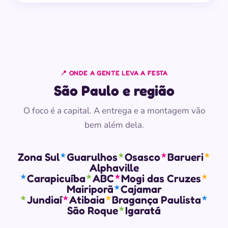
📍 ONDE A GENTE LEVA A FESTA
São Paulo e região
O foco é a capital. A entrega e a montagem vão
bem além dela.
Zona Sul
Guarulhos
Osasco
Barueri
★
★
★
★
Alphaville
Carapicuíba
ABC
Mogi das Cruzes
★
★
★
★
Mairiporã
Cajamar
★
Jundiaí
Atibaia
Bragança Paulista
★
★
★
★
São Roque
Igaratá
★