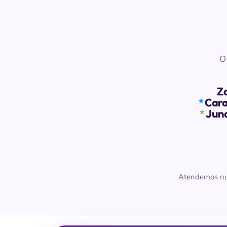
O
Z
Cara
★
Jund
★
Atendemos num