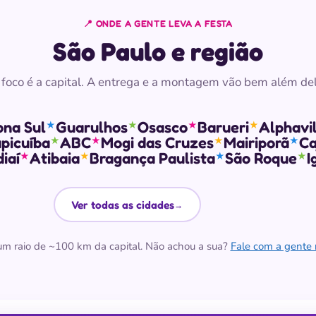
📍 ONDE A GENTE LEVA A FESTA
São Paulo e região
 foco é a capital. A entrega e a montagem vão bem além del
ona Sul
Guarulhos
Osasco
Barueri
Alphavil
★
★
★
★
picuíba
ABC
Mogi das Cruzes
Mairiporã
Ca
★
★
★
★
iaí
Atibaia
Bragança Paulista
São Roque
I
★
★
★
★
Ver todas as cidades
→
 raio de ~100 km da capital. Não achou a sua?
Fale com a gent