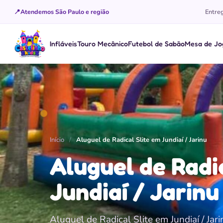
📍
Atendemos São Paulo e região
Entreg
Infláveis
Touro Mecânico
Futebol de Sabão
Mesa de Jo
Abrir o menu de Infláveis
Abrir o menu de Touro Mecânico
Abrir o menu de Futebol de Sabã
Abrir o menu
Início
/
Aluguel de Radical Slite em Jundiaí / Jarinu
Aluguel de Radi
Jundiaí / Jarinu
Aluguel de Radical Slite em Jundiaí / Jar