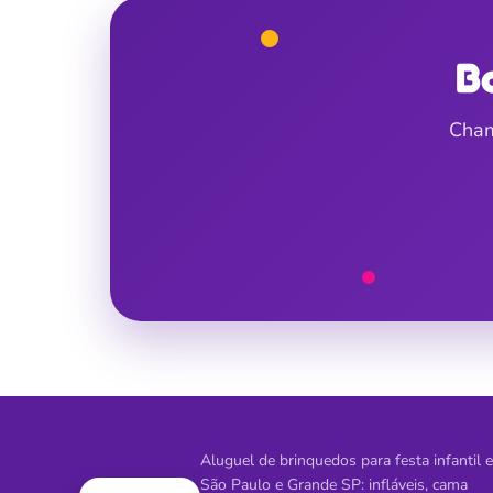
B
Cham
Aluguel de brinquedos para festa infantil 
São Paulo e Grande SP: infláveis, cama