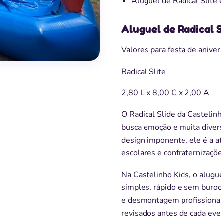
Aluguel de Radical Slite e
Aluguel de Radical S
Valores para festa de anivers
Radical Slite
2,80 L x 8,00 C x 2,00 A
O Radical Slide da Castelinh
busca emoção e muita diver
design imponente, ele é a at
escolares e confraternizaçõe
Na Castelinho Kids, o alugue
simples, rápido e sem buroc
e desmontagem profissional
revisados antes de cada eve