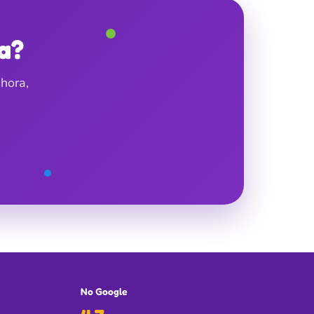
a?
hora,
No Google