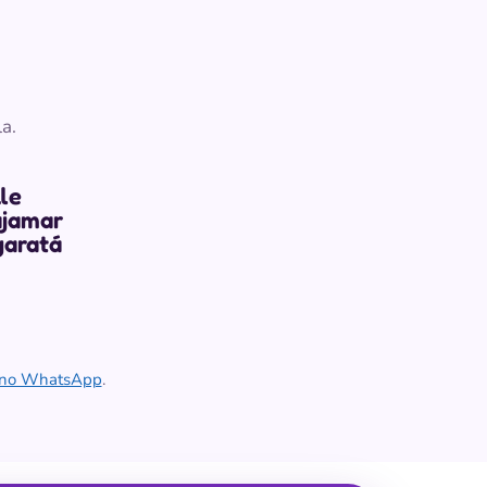
a.
le
jamar
garatá
e no WhatsApp
.