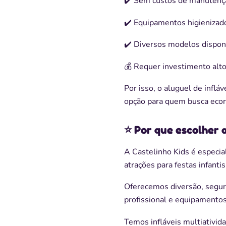
✔️ Sem custos de manuten
✔️ Equipamentos higienizad
✔️ Diversos modelos disponí
💰 Requer investimento alto
Por isso, o aluguel de inflá
opção para quem busca econo
⭐ Por que escolher a
A Castelinho Kids é especia
atrações para festas infanti
Oferecemos diversão, segur
profissional e equipamentos
Temos infláveis multiativid