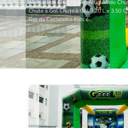
Aluguel do Chute à Gol Aluguel do Chu
Chute à Gol Chute à Gol 3,20 L x 3,50 C
Gol da Castelinho Kids é…