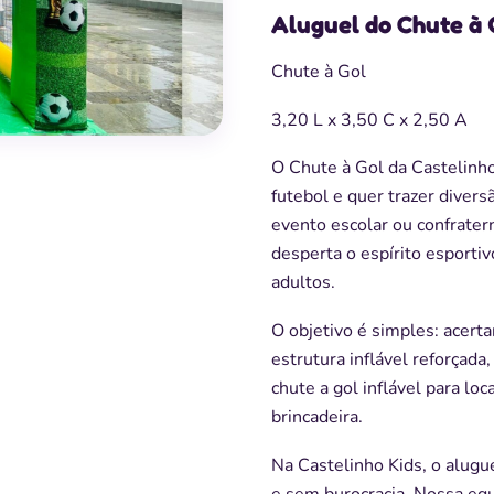
Aluguel do Chute à 
Chute à Gol
3,20 L x 3,50 C x 2,50 A
O Chute à Gol da Castelinho
futebol e quer trazer diversã
evento escolar ou confratern
desperta o espírito esportiv
adultos.
O objetivo é simples: acert
estrutura inflável reforçada
chute a gol inflável para l
brincadeira.
Na Castelinho Kids, o alugu
e sem burocracia. Nossa e