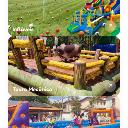
↗
Infláveis
↗
Touro Mecânico