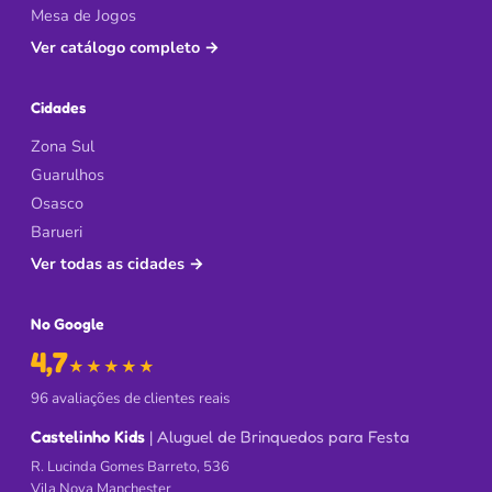
Mesa de Jogos
Ver catálogo completo
→
Cidades
Zona Sul
Guarulhos
Osasco
Barueri
Ver todas as cidades
→
No Google
4,7
de 5 no Google
★★★★★
96 avaliações de clientes reais
Castelinho Kids
| Aluguel de Brinquedos para Festa
R. Lucinda Gomes Barreto, 536
Vila Nova Manchester