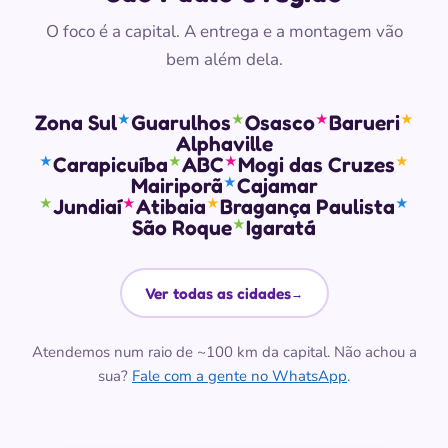
O foco é a capital. A entrega e a montagem vão
bem além dela.
Zona Sul
Guarulhos
Osasco
Barueri
★
★
★
★
Alphaville
Carapicuíba
ABC
Mogi das Cruzes
★
★
★
★
Mairiporã
Cajamar
★
Jundiaí
Atibaia
Bragança Paulista
★
★
★
★
São Roque
Igaratá
★
Ver todas as cidades
→
Atendemos num raio de ~100 km da capital. Não achou a
sua?
Fale com a gente no WhatsApp
.