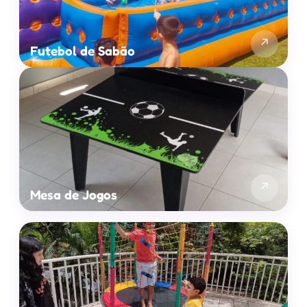
↗
Futebol de Sabão
↗
Mesa de Jogos