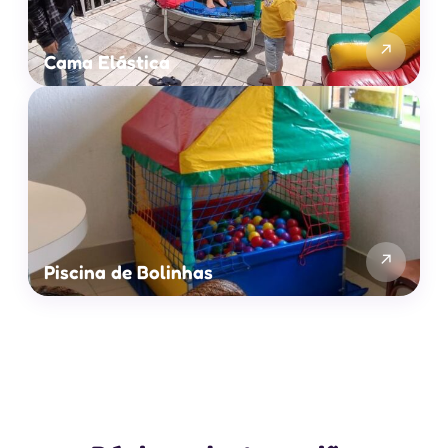
↗
Cama Elástica
↗
Piscina de Bolinhas