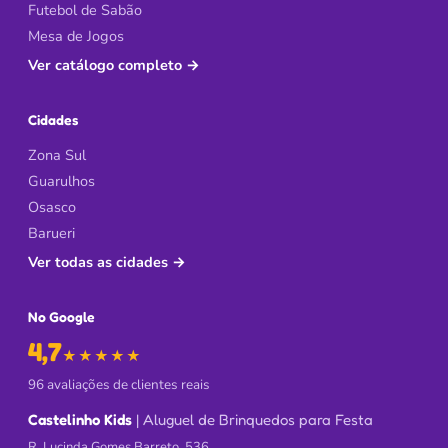
Futebol de Sabão
Mesa de Jogos
Ver catálogo completo
→
Cidades
Zona Sul
Guarulhos
Osasco
Barueri
Ver todas as cidades
→
No Google
4,7
de 5 no Google
★★★★★
96 avaliações de clientes reais
Castelinho Kids
| Aluguel de Brinquedos para Festa
R. Lucinda Gomes Barreto, 536