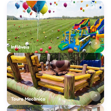
↗
Infláveis
↗
Touro Mecânico