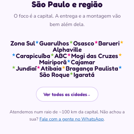
São Paulo e região
O foco é a capital. A entrega e a montagem vão
bem além dela.
Zona Sul
Guarulhos
Osasco
Barueri
★
★
★
★
Alphaville
Carapicuíba
ABC
Mogi das Cruzes
★
★
★
★
Mairiporã
Cajamar
★
Jundiaí
Atibaia
Bragança Paulista
★
★
★
★
São Roque
Igaratá
★
Ver todas as cidades
→
Atendemos num raio de ~100 km da capital. Não achou a
sua?
Fale com a gente no WhatsApp
.