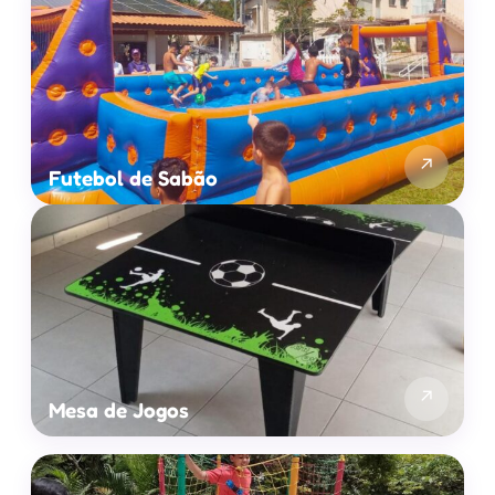
↗
Futebol de Sabão
↗
Mesa de Jogos