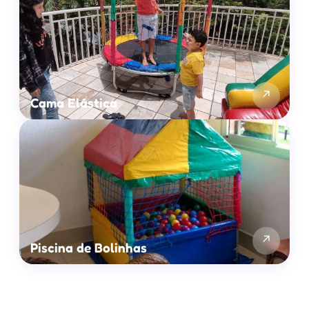
↗
Cama Elástica
↗
Piscina de Bolinhas