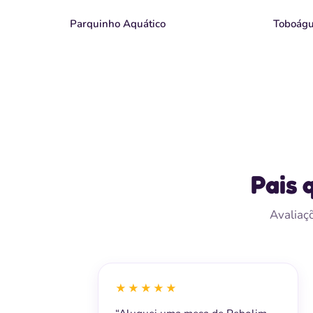
Parquinho Aquático
Toboág
Pais 
Avaliaçõ
★★★★★