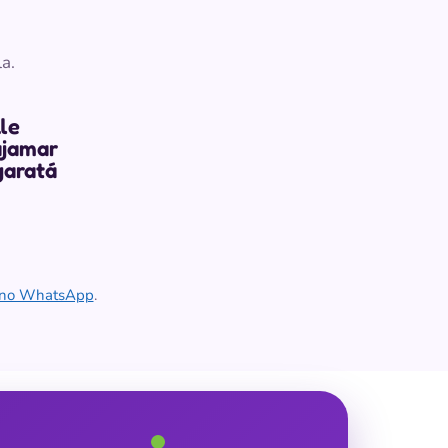
a.
le
jamar
garatá
e no WhatsApp
.