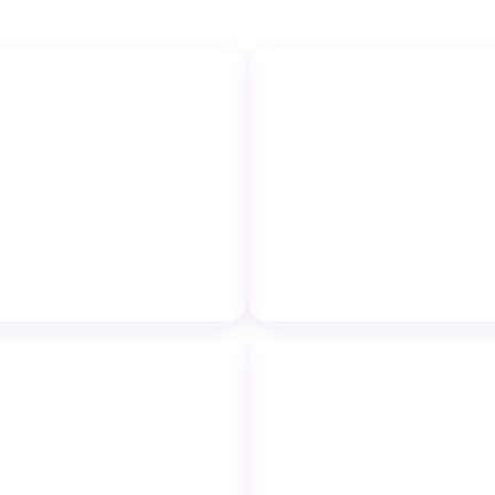
↗
ro Mecânico
Futebol de Sabão