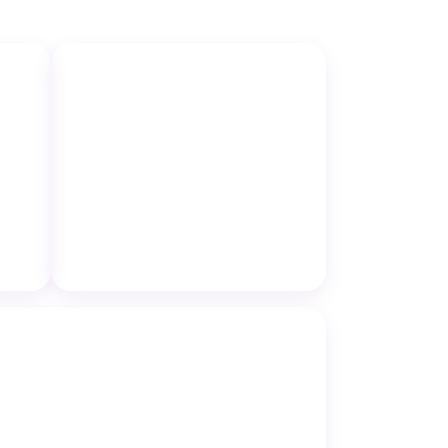
↗
↗
Mesa de Jogos