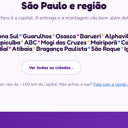
São Paulo e região
 foco é a capital. A entrega e a montagem vão bem além del
ona Sul
Guarulhos
Osasco
Barueri
Alphavil
★
★
★
★
picuíba
ABC
Mogi das Cruzes
Mairiporã
Ca
★
★
★
★
iaí
Atibaia
Bragança Paulista
São Roque
I
★
★
★
★
Ver todas as cidades
→
 raio de ~100 km da capital. Não achou a sua?
Fale com a gent