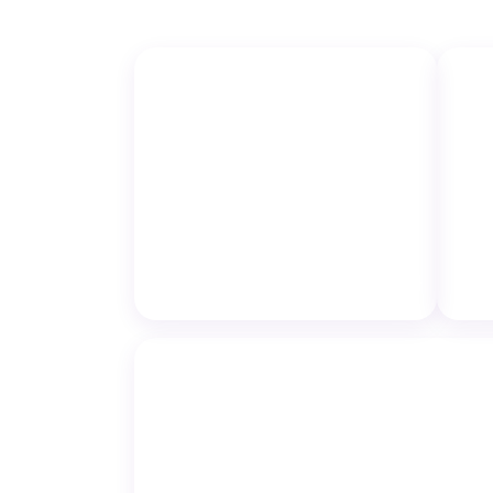
↗
Infláveis
Tou