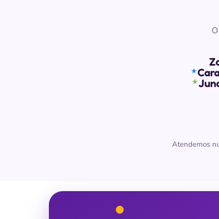
O
Z
Cara
★
Jund
★
Atendemos num