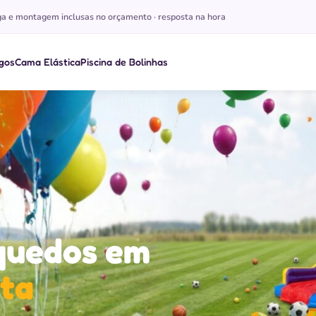
a e montagem inclusas no orçamento · resposta na hora
gos
Cama Elástica
Piscina de Bolinhas
o
 de Mesa de Jogos
Abrir o menu de Cama Elástica
Abrir o menu de Piscina de Bolinhas
nquedos em
sta