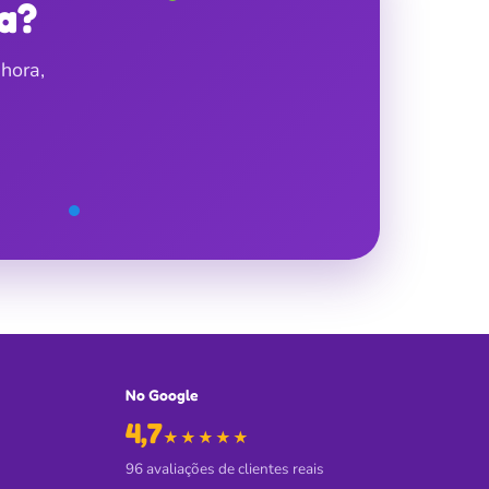
a?
hora,
No Google
4,7
de 5 no Google
★★★★★
96 avaliações de clientes reais