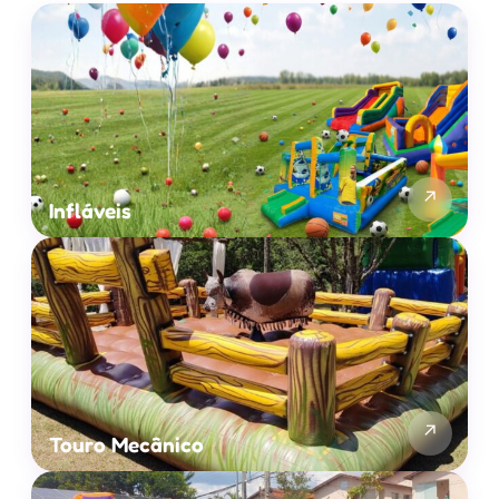
↗
Infláveis
↗
Touro Mecânico