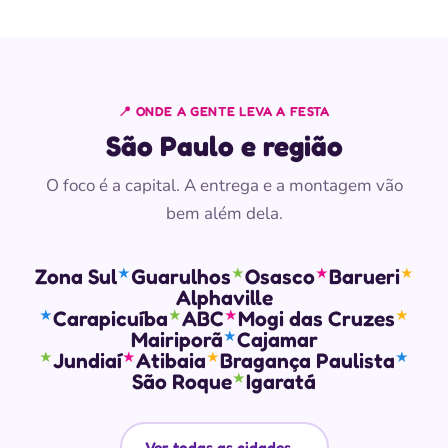
📍 ONDE A GENTE LEVA A FESTA
São Paulo e região
O foco é a capital. A entrega e a montagem vão
bem além dela.
Zona Sul
Guarulhos
Osasco
Barueri
★
★
★
★
Alphaville
Carapicuíba
ABC
Mogi das Cruzes
★
★
★
★
Mairiporã
Cajamar
★
Jundiaí
Atibaia
Bragança Paulista
★
★
★
★
São Roque
Igaratá
★
Ver todas as cidades
→