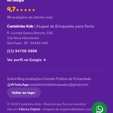
No Google
4,7
de 5 no Google
★★★★★
96 avaliações de clientes reais
Castelinho Kids
| Aluguel de Brinquedos para Festa
R. Lucinda Gomes Barreto, 536
Vila Nova Manchester
São Paulo · SP · 03440-040
(11) 94708-5888
Ver perfil no Google
→
Sobre
·
Blog
·
Avaliações
·
Contato
·
Política de Privacidade
·
WhatsApp
·
castelinhokidsbrinquedos@gmail.com
Voltar ao topo
↑
© 2026 Castelinho Kids · Diversão que fica na memória!
Site por
Fábrica Digital
· imagens de responsabilidade e propriedade
Falar 