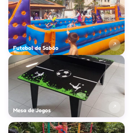
↗
Futebol de Sabão
↗
Mesa de Jogos