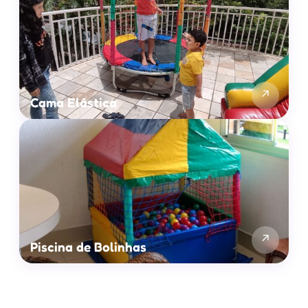
↗
Cama Elástica
↗
Piscina de Bolinhas